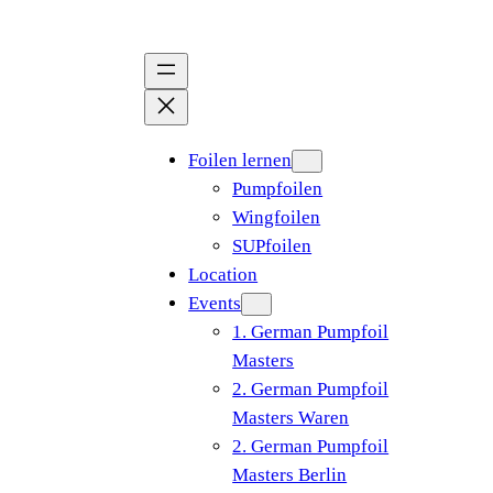
Zum
Inhalt
springen
Foilen lernen
Pumpfoilen
Wingfoilen
SUPfoilen
Location
Events
1. German Pumpfoil
Masters
2. German Pumpfoil
Masters Waren
2. German Pumpfoil
Masters Berlin