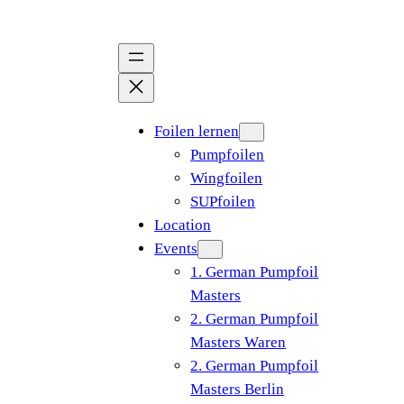
Zum
Inhalt
springen
Foilen lernen
Pumpfoilen
Wingfoilen
SUPfoilen
Location
Events
1. German Pumpfoil
Masters
2. German Pumpfoil
Masters Waren
2. German Pumpfoil
Masters Berlin