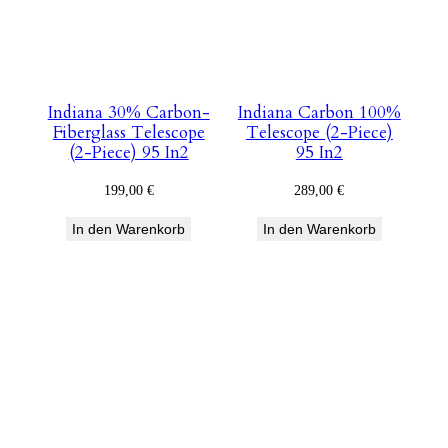
Indiana 30% Carbon-
Indiana Carbon 100%
Fiberglass Telescope
Telescope (2-Piece)
(2-Piece) 95 In2
95 In2
199,00
€
289,00
€
In den Warenkorb
In den Warenkorb