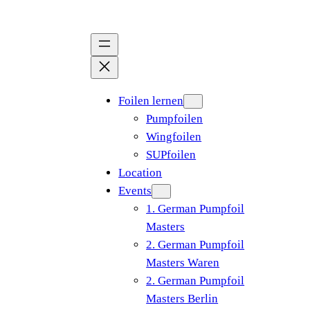
Zum
Inhalt
springen
Foilen lernen
Pumpfoilen
Wingfoilen
SUPfoilen
Location
Events
1. German Pumpfoil
Masters
2. German Pumpfoil
Masters Waren
2. German Pumpfoil
Masters Berlin