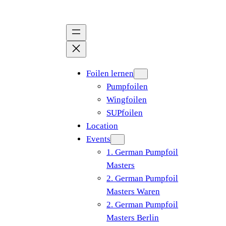
Zum
Inhalt
springen
Foilen lernen
Pumpfoilen
Wingfoilen
SUPfoilen
Location
Events
1. German Pumpfoil
Masters
2. German Pumpfoil
Masters Waren
2. German Pumpfoil
Masters Berlin