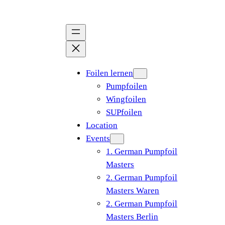
Zum
Inhalt
springen
Foilen lernen
Pumpfoilen
Wingfoilen
SUPfoilen
Location
Events
1. German Pumpfoil
Masters
2. German Pumpfoil
Masters Waren
2. German Pumpfoil
Masters Berlin