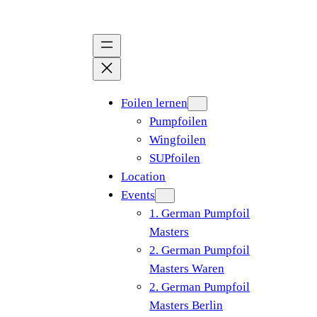
Zum
Inhalt
springen
Foilen lernen
Pumpfoilen
Wingfoilen
SUPfoilen
Location
Events
1. German Pumpfoil
Masters
2. German Pumpfoil
Masters Waren
2. German Pumpfoil
Masters Berlin