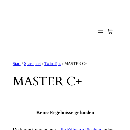
Zum
Inhalt
springen
Start
/
Spare part
/
Twin Tips
/ MASTER C+
MASTER C+
Keine Ergebnisse gefunden
Du kannst versuchen,
alle Filter zu löschen,
oder