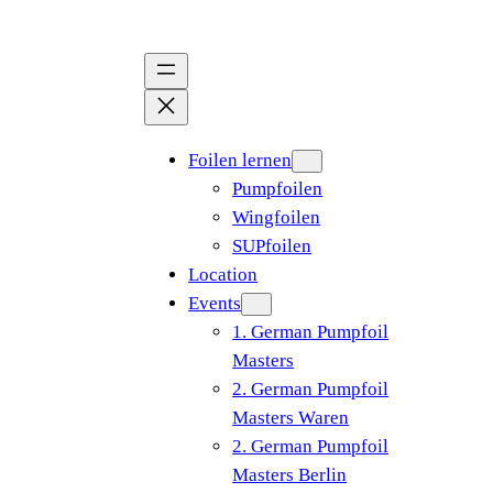
Zum
Inhalt
springen
Foilen lernen
Pumpfoilen
Wingfoilen
SUPfoilen
Location
Events
1. German Pumpfoil
Masters
2. German Pumpfoil
Masters Waren
2. German Pumpfoil
Masters Berlin