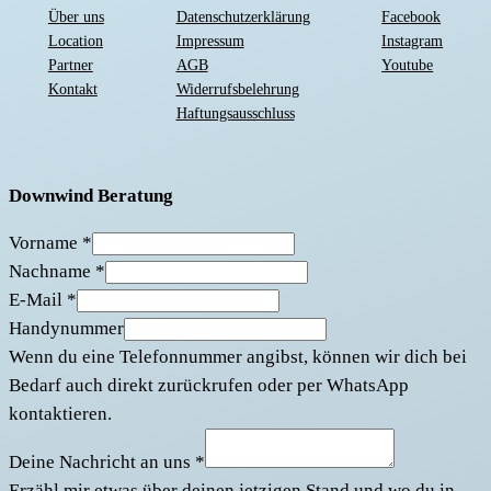
Über uns
Datenschutzerklärung
Facebook
Location
Impressum
Instagram
Partner
AGB
Youtube
Kontakt
Widerrufsbelehrung
Haftungsausschluss
Downwind Beratung
Vorname
*
Nachname
*
E-Mail
*
Handynummer
Wenn du eine Telefonnummer angibst, können wir dich bei
Bedarf auch direkt zurückrufen oder per WhatsApp
kontaktieren.
Deine Nachricht an uns
*
Erzähl mir etwas über deinen jetzigen Stand und wo du in