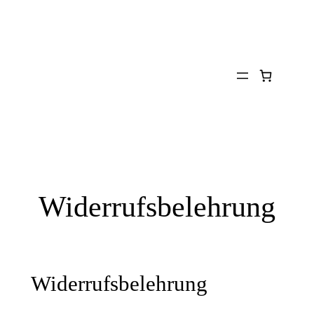
Zum
Inhalt
springen
Widerrufsbelehrung
Widerrufsbelehrung