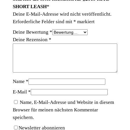
SHORT LEASH“
E
Deine E-Mail-Adresse wird nicht veröffentlicht.
A
Erforderliche Felder sind mit
*
markiert
S
H
Deine Bewertung
*
M
Deine Rezension
*
e
n
g
e
Name
*
E-Mail
*
Name, E-Mail-Adresse und Website in diesem
Browser für meinen nächsten Kommentar
speichern.
Newsletter abonnieren