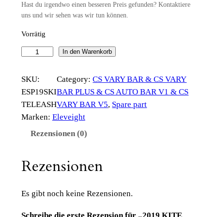
Hast du irgendwo einen besseren Preis gefunden? Kontaktiere
uns und wir sehen was wir tun können.
Vorrätig
2
In den Warenkorb
0
1
SKU:
Category:
CS VARY BAR & CS VARY
9
ESP19SKI
BAR PLUS & CS AUTO BAR V1 & CS
K
TELEASH
VARY BAR V5
, 
Spare part
I
Marken:
Eleveight
T
Rezensionen (0)
E
S
Rezensionen
H
O
R
Es gibt noch keine Rezensionen.
T
Schreibe die erste Rezension für „2019 KITE
L