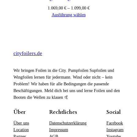
Preisspanne:
1.069,00
€
–
1.099,00
€
1.069,00 €
Ausführung wählen
bis
1.099,00 €
cityfoilers.de
Wir bringen Foilen in die City. Pumpfoilen Supfoilen und
Wingfoilen lernen für jedermann. Wind oder nicht – kein
Problem! Wir haben für alle Bedingungen die passende
Beschäftigungen. Meld dich bei uns und lerne Foilen und den
Booten die Wellen zu klauen 🤙
Über
Rechtliches
Social
Über uns
Datenschutzerklärung
Facebook
Location
Impressum
Instagram
Partner
AGB
Youtube