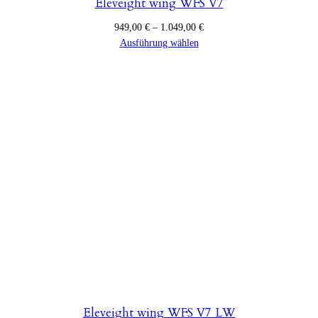
Eleveight wing WFS V7
Preisspanne:
949,00
€
–
1.049,00
€
949,00 €
Ausführung wählen
bis
1.049,00 €
Eleveight wing WFS V7 LW