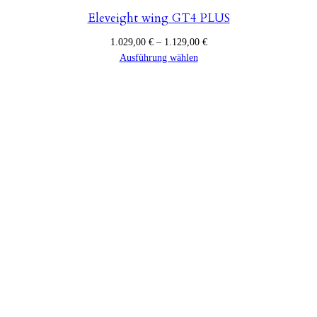
Eleveight wing GT4 PLUS
Preisspanne:
1.029,00
€
–
1.129,00
€
1.029,00 €
Ausführung wählen
bis
1.129,00 €