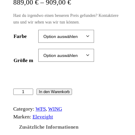
P
889,00
€
–
909,00
€
r
Hast du irgendwo einen besseren Preis gefunden? Kontaktiere
e
uns und wir sehen was wir tun können.
i
Farbe
s
s
Größe m
p
a
n
E
In den Warenkorb
n
l
e
e
Category:
WFS
, 
WING
v
Marken:
Eleveight
:
e
Zusätzliche Informationen
8
i