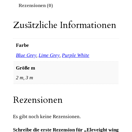
8
g
Rezensionen (0)
h
9
t
Zusätzliche Informationen
,
w
0
i
n
0
Farbe
g
Blue Grey
,
Lime Grey
,
Purple White
W
€
F
Größe m
S
b
2 m, 3 m
V
i
6
s
M
Rezensionen
e
9
n
0
Es gibt noch keine Rezensionen.
g
e
9
Schreibe die erste Rezension für „Eleveight wing