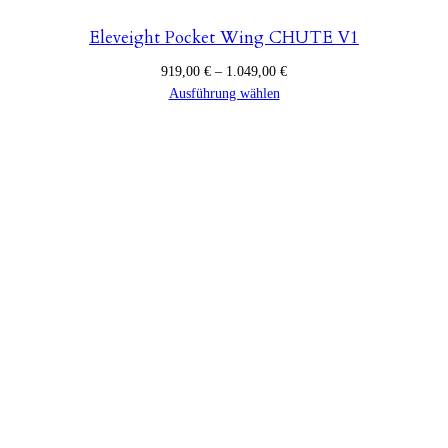
Eleveight Pocket Wing CHUTE V1
Preisspanne:
919,00
€
–
1.049,00
€
919,00 €
Ausführung wählen
bis
1.049,00 €