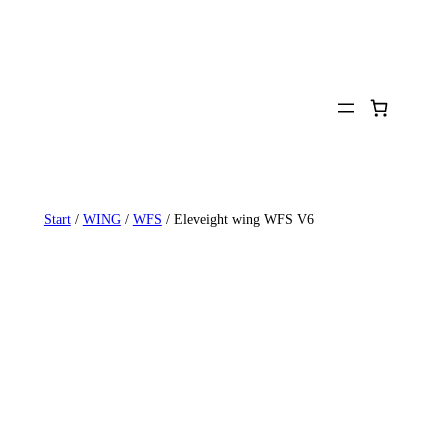
Zum
Inhalt
springen
Start
/
WING
/
WFS
/ Eleveight wing WFS V6