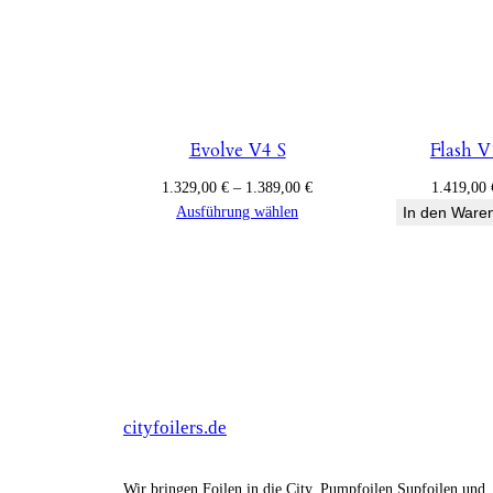
Evolve V4 S
Flash V
Preisspanne:
1.329,00
€
–
1.389,00
€
1.419,00
1.329,00 €
Ausführung wählen
In den Ware
bis
1.389,00 €
cityfoilers.de
Wir bringen Foilen in die City. Pumpfoilen Supfoilen und