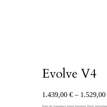
Evolve V4
1.439,00
€
–
1.529,0
Hast du irgendwo einen besseren Preis gefunde