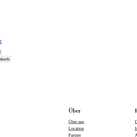
1
€
nkorb
Über
Über uns
D
Location
I
Partner