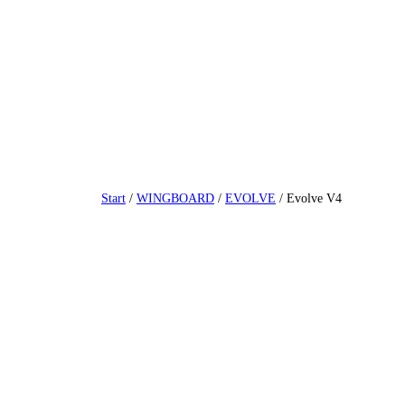
Zum
Inhalt
springen
Start
/
WINGBOARD
/
EVOLVE
/ Evolve V4