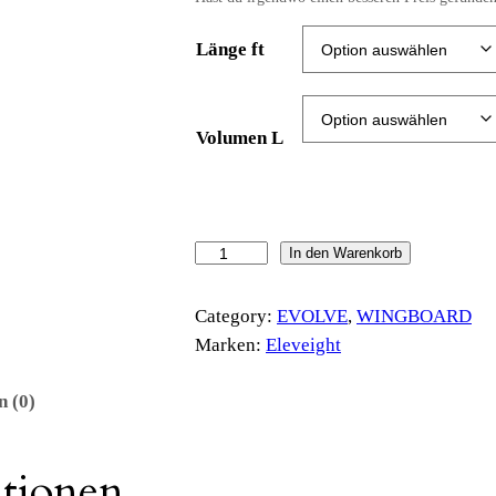
Länge ft
Volumen L
E
In den Warenkorb
v
o
Category:
EVOLVE
, 
WINGBOARD
l
Marken:
Eleveight
v
e
n (0)
V
4
ationen
M