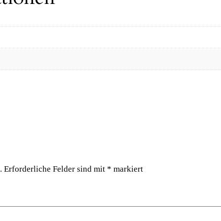
e
n
g
e
.
Erforderliche Felder sind mit
*
markiert