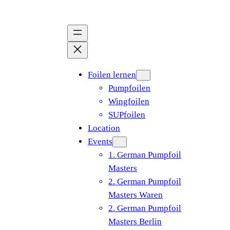
Zum
Inhalt
springen
Foilen lernen
Pumpfoilen
Wingfoilen
SUPfoilen
Location
Events
1. German Pumpfoil
Masters
2. German Pumpfoil
Masters Waren
2. German Pumpfoil
Masters Berlin