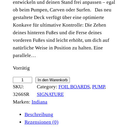
entwickeln und deinen Stand frei anpassen – egal
ob beim Pumpen, Carven oder Surfen. Das neu
gestaltete Deck verfügt über eine optimierte
Konkave für ultimative Kontrolle: Die Zehen
deines hinteren Fußes und die Ferse deines
vorderen Fußes sind leicht erhöht, um dich auf
natürliche Weise in Position zu halten. Eine
parallele…
Vorrätig
I
In den Warenkorb
SKU:
Category:
FOIL BOARDS
, 
PUMP
, 
n
3266SR
SIGNATURE
d
Marken:
Indiana
i
a
Beschreibung
n
Rezensionen (0)
a