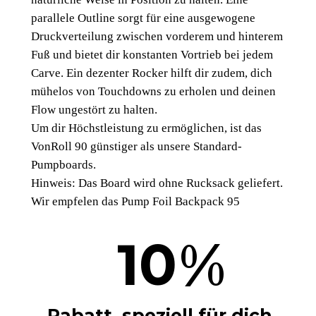
v
parallele Outline sorgt für eine ausgewogene
o
Druckverteilung zwischen vorderem und hinterem
n
Fuß und bietet dir konstanten Vortrieb bei jedem
R
Carve. Ein dezenter Rocker hilft dir zudem, dich
o
mühelos von Touchdowns zu erholen und deinen
l
Flow ungestört zu halten.
l
Um dir Höchstleistung zu ermöglichen, ist das
'
VonRoll 90 günstiger als unsere Standard-
M
Pumpboards.
e
Hinweis: Das Board wird ohne Rucksack geliefert.
n
Wir empfelen das Pump Foil Backpack 95
g
e
%
10
Rabatt, speziell für dich