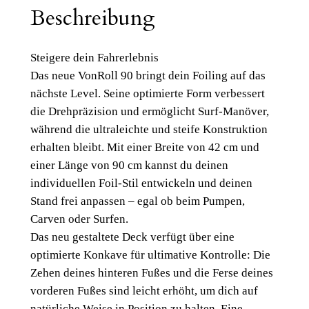
9
Beschreibung
0
P
Steigere dein Fahrerlebnis
u
Das neue VonRoll 90 bringt dein Foiling auf das
m
nächste Level. Seine optimierte Form verbessert
p
die Drehpräzision und ermöglicht Surf-Manöver,
F
während die ultraleichte und steife Konstruktion
o
erhalten bleibt. Mit einer Breite von 42 cm und
i
einer Länge von 90 cm kannst du deinen
l
individuellen Foil-Stil entwickeln und deinen
C
Stand frei anpassen – egal ob beim Pumpen,
a
Carven oder Surfen.
r
Das neu gestaltete Deck verfügt über eine
b
optimierte Konkave für ultimative Kontrolle: Die
o
Zehen deines hinteren Fußes und die Ferse deines
n
vorderen Fußes sind leicht erhöht, um dich auf
'
natürliche Weise in Position zu halten. Eine