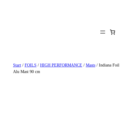
Zum
Inhalt
springen
Start
/
FOILS
/
HIGH PERFORMANCE
/
Masts
/ Indiana Foil
Alu Mast 90 cm