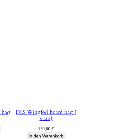
 bag
DLS Wingfoil board bag (
x cm)
139,00
€
In den Warenkorb