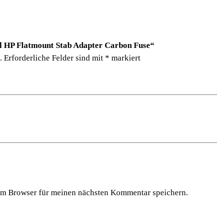
l
H
P
oil HP Flatmount Stab Adapter Carbon Fuse“
F
.
Erforderliche Felder sind mit
*
markiert
l
a
t
m
o
u
n
t
S
t
a
em Browser für meinen nächsten Kommentar speichern.
b
A