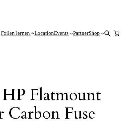
Foilen lernen
Location
Events
Partner
Shop
l HP Flatmount
r Carbon Fuse