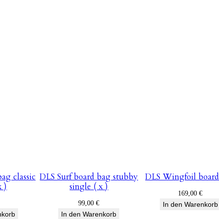
d
a
p
t
e
r
C
a
r
b
o
n
F
u
ag classic
DLS Surf board bag stubby
DLS Wingfoil board
s
x )
single ( x )
169,00
€
e
99,00
€
In den Warenkorb
M
nkorb
In den Warenkorb