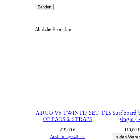
Ähnliche Produkte
AIRGO V5 TWINTIP SET
DLS Surf board b
OF PADS & STRAPS
single ( 
219,00
€
119,00
€
Ausführung wählen
In den Ware