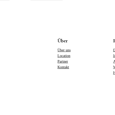
e
n
g
e
Über
Über uns
D
Location
I
Partner
Kontakt
W
H