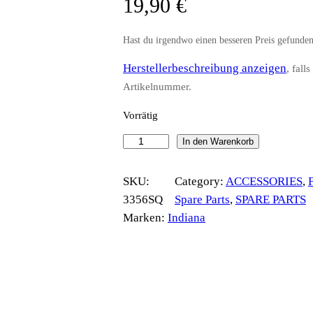
19,90
€
Hast du irgendwo einen besseren Preis gefunde
Herstellerbeschreibung anzeigen
, fall
Artikelnummer.
Vorrätig
I
In den Warenkorb
n
d
SKU:
Category:
ACCESSORIES
, 
F
i
3356SQ
Spare Parts
, 
SPARE PARTS
a
Marken:
Indiana
n
a
F
o
i