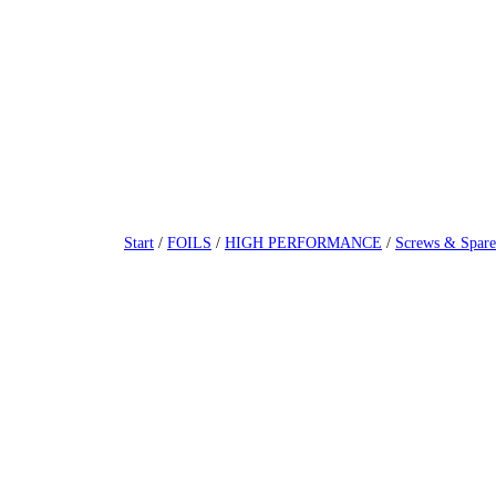
Zum
Inhalt
springen
Start
/
FOILS
/
HIGH PERFORMANCE
/
Screws & Spare