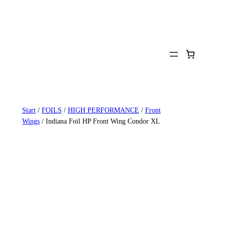
Zum
Inhalt
springen
Start
/
FOILS
/
HIGH PERFORMANCE
/
Front
Wings
/ Indiana Foil HP Front Wing Condor XL