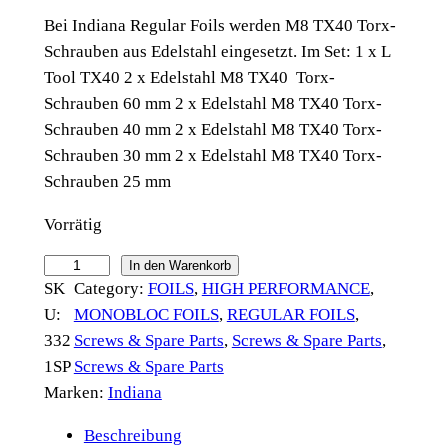
Bei Indiana Regular Foils werden M8 TX40 Torx-
Schrauben aus Edelstahl eingesetzt. Im Set: 1 x L
Tool TX40 2 x Edelstahl M8 TX40 Torx-
Schrauben 60 mm 2 x Edelstahl M8 TX40 Torx-
Schrauben 40 mm 2 x Edelstahl M8 TX40 Torx-
Schrauben 30 mm 2 x Edelstahl M8 TX40 Torx-
Schrauben 25 mm
Vorrätig
I
In den Warenkorb
SK
Category:
FOILS
, 
HIGH PERFORMANCE
, 
n
U:
MONOBLOC FOILS
, 
REGULAR FOILS
, 
d
332
Screws & Spare Parts
, 
Screws & Spare Parts
, 
i
1SP
Screws & Spare Parts
a
Marken:
Indiana
n
a
Beschreibung