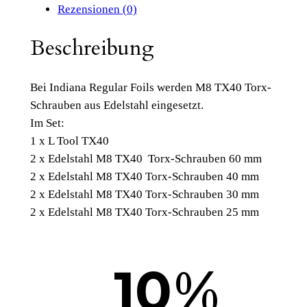
F
Rezensionen (0)
o
i
Beschreibung
l
S
Bei Indiana Regular Foils werden M8 TX40 Torx-
e
Schrauben aus Edelstahl eingesetzt.
t
Im Set:
o
1 x L Tool TX40
f
2 x Edelstahl M8 TX40 Torx-Schrauben 60 mm
M
2 x Edelstahl M8 TX40 Torx-Schrauben 40 mm
a
2 x Edelstahl M8 TX40 Torx-Schrauben 30 mm
s
2 x Edelstahl M8 TX40 Torx-Schrauben 25 mm
t
/
F
%
10
u
s
e