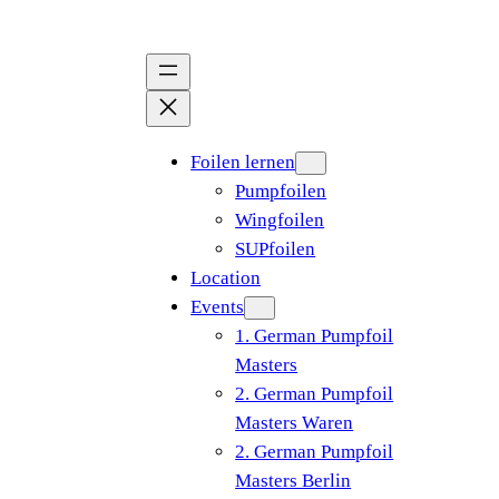
Zum
Inhalt
springen
Foilen lernen
Pumpfoilen
Wingfoilen
SUPfoilen
Location
Events
1. German Pumpfoil
Masters
2. German Pumpfoil
Masters Waren
2. German Pumpfoil
Masters Berlin