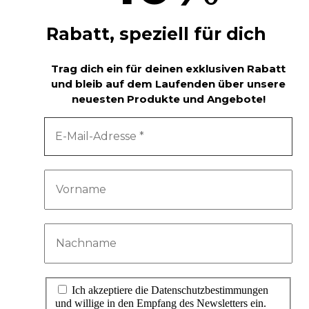
l
Rabatt, speziell für dich
a
g
e
Trag dich ein für deinen exklusiven Rabatt
und bleib auf dem Laufenden über unsere
S
neuesten Produkte und Angebote!
c
r
e
w
s
M
e
n
g
e
Ich akzeptiere die Datenschutzbestimmungen
und willige in den Empfang des Newsletters ein.