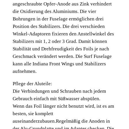
angeschraubte Opfer-Anode aus Zink verhindert
g
die Oxidierung des Aluminiums. Die vier
F
Bohrungen in der Fuselage ermöglichen drei
u
Position des Stabilizers. Die drei verschieden
s
Winkel-Adaptoren fixieren den Anstellwinkel des
e
Stabilizers mit 1, 2 oder 3 Grad. Damit können
l
Stabilität und Drehfreudigkeit des Foils je nach
a
Geschmack verändert werden. Die Surf Fuselage
g
kann alle Indiana Front Wings und Stabilizers
e
aufnehmen.
6
5
Pflege der Aluteile:
0
Die Verbindungen und Schrauben nach jedem
M
Gebrauch einfach mit Süßwasser abspülen.
e
Wenn das Foil länger nicht benutzt wird, ist es am
n
besten, sie komplett
g
auseinanderzubauen.Regelmäßig die Anoden in
e
der Alu-Grundplatte und im Adapter checken. Die