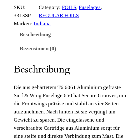
d
SKU:
Category:
FOILS
, 
Fuselages
, 
i
3313SP
REGULAR FOILS
a
Marken:
Indiana
n
Beschreibung
a
F
Rezensionen (0)
o
i
Beschreibung
l
S
Die aus gehärtetem T6 6061 Aluminium gefräste
u
Surf & Wing Fuselage 650 hat Secure Grooves, um
r
die Frontwings präzise und stabil an vier Seiten
f
aufzunehmen. Nach hinten ist sie verjüngt um
&
Gewicht zu sparen. Die eingelassene und
W
verschraubte Cartridge aus Aluminium sorgt für
i
eine steife und direkte Verbindung zum Mast. Die
n