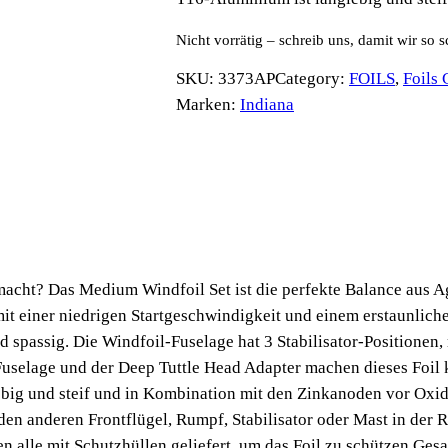
Nicht vorrätig – schreib uns, damit wir so 
SKU:
3373AP
Category:
FOILS
, 
Foils
Marken:
Indiana
acht? Das Medium Windfoil Set ist die perfekte Balance aus A
 mit einer niedrigen Startgeschwindigkeit und einem erstaunli
passig. Die Windfoil-Fuselage hat 3 Stabilisator-Positionen, 
 Fuselage und der Deep Tuttle Head Adapter machen dieses Foil
big und steif und in Kombination mit den Zinkanoden vor Oxid
den anderen Frontflügel, Rumpf, Stabilisator oder Mast in der
en alle mit Schutzhüllen geliefert, um das Foil zu schützen.Ges