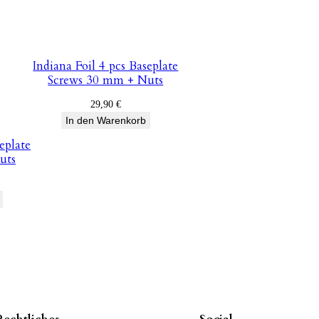
Indiana Foil 4 pcs Baseplate
Screws 30 mm + Nuts
29,90
€
In den Warenkorb
eplate
uts