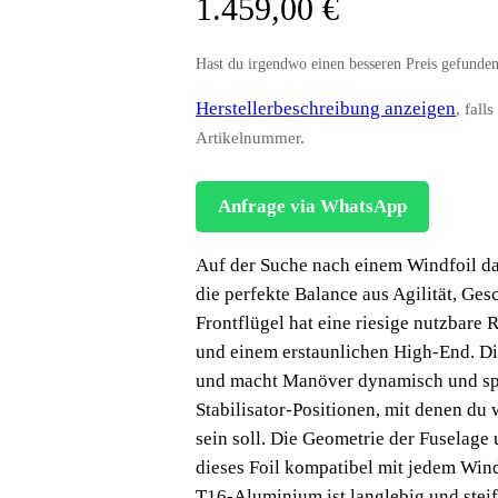
1.459,00
€
Hast du irgendwo einen besseren Preis gefunde
Herstellerbeschreibung anzeigen
, fall
Artikelnummer.
Anfrage via WhatsApp
Auf der Suche nach einem Windfoil da
die perfekte Balance aus Agilität, Ge
Frontflügel hat eine riesige nutzbare 
und einem erstaunlichen High-End. D
und macht Manöver dynamisch und spa
Stabilisator-Positionen, mit denen du 
sein soll. Die Geometrie der Fuselag
dieses Foil kompatibel mit jedem Wind
T16-Aluminium ist langlebig und stei