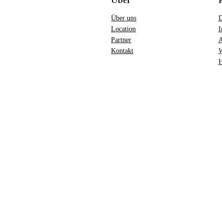
Über
Über uns
D
Location
I
Partner
Kontakt
W
H