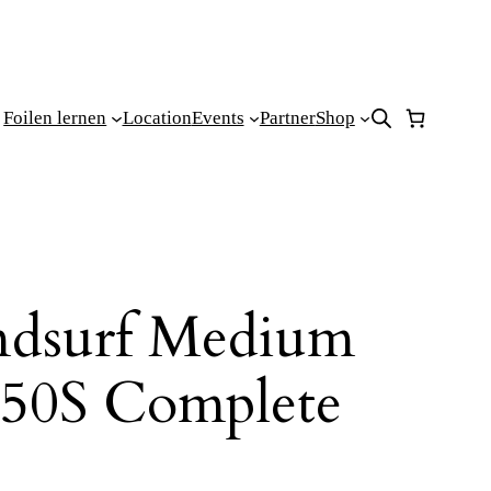
Foilen lernen
Location
Events
Partner
Shop
ndsurf Medium
850S Complete