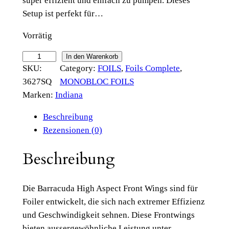
super effizient und einfach zu pumpen. Dieses
Setup ist perfekt für…
Vorrätig
I
In den Warenkorb
SKU:
Category:
FOILS
, 
Foils Complete
, 
n
3627SQ
MONOBLOC FOILS
d
Marken:
Indiana
i
a
Beschreibung
n
Rezensionen (0)
a
W
Beschreibung
i
n
Die Barracuda High Aspect Front Wings sind für
g
Foiler entwickelt, die sich nach extremer Effizienz
F
und Geschwindigkeit sehnen. Diese Frontwings
o
bieten aussergewöhnliche Leistung unter