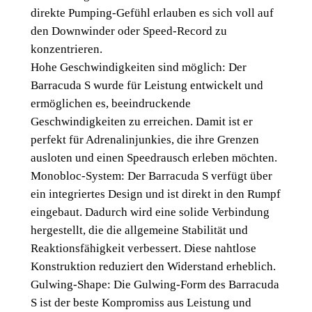
direkte Pumping-Gefühl erlauben es sich voll auf
t
den Downwinder oder Speed-Record zu
e
konzentrieren.
C
Hohe Geschwindigkeiten sind möglich: Der
a
Barracuda S wurde für Leistung entwickelt und
r
ermöglichen es, beeindruckende
b
Geschwindigkeiten zu erreichen. Damit ist er
o
perfekt für Adrenalinjunkies, die ihre Grenzen
n
ausloten und einen Speedrausch erleben möchten.
M
Monobloc-System: Der Barracuda S verfügt über
e
ein integriertes Design und ist direkt in den Rumpf
n
eingebaut. Dadurch wird eine solide Verbindung
g
hergestellt, die die allgemeine Stabilität und
e
Reaktionsfähigkeit verbessert. Diese nahtlose
Konstruktion reduziert den Widerstand erheblich.
Gulwing-Shape: Die Gulwing-Form des Barracuda
S ist der beste Kompromiss aus Leistung und