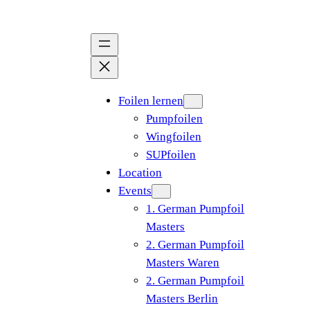
Zum
Inhalt
springen
Foilen lernen
Pumpfoilen
Wingfoilen
SUPfoilen
Location
Events
1. German Pumpfoil
Masters
2. German Pumpfoil
Masters Waren
2. German Pumpfoil
Masters Berlin