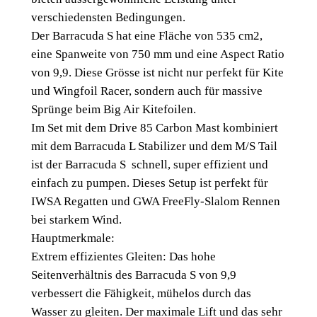
i
verschiedensten Bedingungen.
l
Der Barracuda S hat eine Fläche von 535 cm2,
B
eine Spanweite von 750 mm und eine Aspect Ratio
a
von 9,9. Diese Grösse ist nicht nur perfekt für Kite
r
und Wingfoil Racer, sondern auch für massive
r
Sprünge beim Big Air Kitefoilen.
a
Im Set mit dem Drive 85 Carbon Mast kombiniert
c
mit dem Barracuda L Stabilizer und dem M/S Tail
u
ist der Barracuda S schnell, super effizient und
d
einfach zu pumpen. Dieses Setup ist perfekt für
a
IWSA Regatten und GWA FreeFly-Slalom Rennen
S
bei starkem Wind.
C
Hauptmerkmale:
o
Extrem effizientes Gleiten: Das hohe
m
Seitenverhältnis des Barracuda S von 9,9
p
verbessert die Fähigkeit, mühelos durch das
l
Wasser zu gleiten. Der maximale Lift und das sehr
e