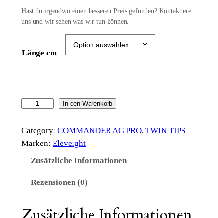
Hast du irgendwo einen besseren Preis gefunden? Kontaktiere
uns und wir sehen was wir tun können.
Länge cm
C
In den Warenkorb
o
m
Category:
COMMANDER AG PRO
, 
TWIN TIPS
m
Marken:
Eleveight
a
Zusätzliche Informationen
n
d
Rezensionen (0)
e
r
Zusätzliche Informationen
A