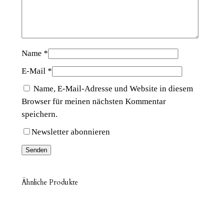
n
s
)
M
Name
*
e
E-Mail
*
n
g
Name, E-Mail-Adresse und Website in diesem
e
Browser für meinen nächsten Kommentar
speichern.
Newsletter abonnieren
Ähnliche Produkte