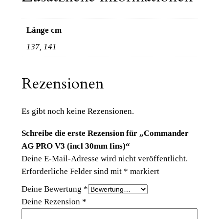
G
P
Länge cm
R
137, 141
O
V
3
Rezensionen
(
i
Es gibt noch keine Rezensionen.
n
c
Schreibe die erste Rezension für „Commander
l
AG PRO V3 (incl 30mm fins)“
3
Deine E-Mail-Adresse wird nicht veröffentlicht.
0
Erforderliche Felder sind mit
*
markiert
m
Deine Bewertung
*
m
Deine Rezension
*
f
i