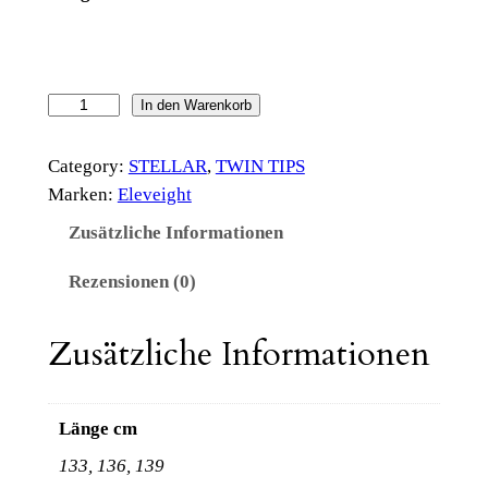
S
In den Warenkorb
t
e
Category:
STELLAR
, 
TWIN TIPS
l
Marken:
Eleveight
l
Zusätzliche Informationen
a
r
Rezensionen (0)
V
3
Zusätzliche Informationen
(
i
n
Länge cm
c
133, 136, 139
l