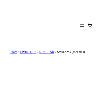
Zum
Inhalt
springen
Start
/
TWIN TIPS
/
STELLAR
/ Stellar V3 (incl fins)