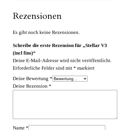
f
i
Rezensionen
n
s
Es gibt noch keine Rezensionen.
)
M
Schreibe die erste Rezension für „Stellar V3
e
(incl fins)“
n
Deine E-Mail-Adresse wird nicht veröffentlicht.
g
Erforderliche Felder sind mit
*
markiert
e
Deine Bewertung
*
Deine Rezension
*
Name
*