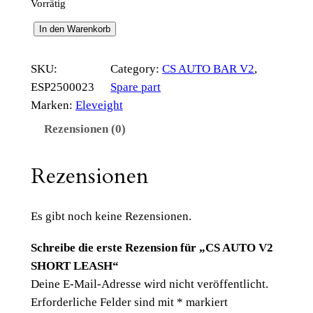
Vorrätig
C
In den Warenkorb
S
A
SKU:
Category:
CS AUTO BAR V2
, 
U
ESP2500023
Spare part
T
Marken:
Eleveight
O
Rezensionen (0)
V
2
Rezensionen
S
H
O
Es gibt noch keine Rezensionen.
R
Schreibe die erste Rezension für „CS AUTO V2
T
SHORT LEASH“
L
Deine E-Mail-Adresse wird nicht veröffentlicht.
E
Erforderliche Felder sind mit
*
markiert
A