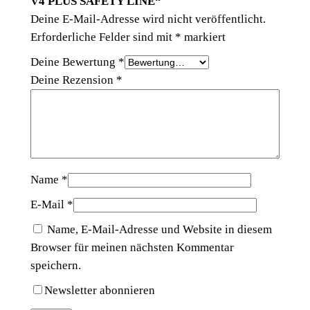
V4 PLUS SAFETY LINE“
S
Deine E-Mail-Adresse wird nicht veröffentlicht.
S
Erforderliche Felder sind mit
*
markiert
A
F
Deine Bewertung
*
E
Deine Rezension
*
T
Y
L
I
N
Name
*
E
M
E-Mail
*
e
Name, E-Mail-Adresse und Website in diesem
n
Browser für meinen nächsten Kommentar
g
speichern.
e
Newsletter abonnieren