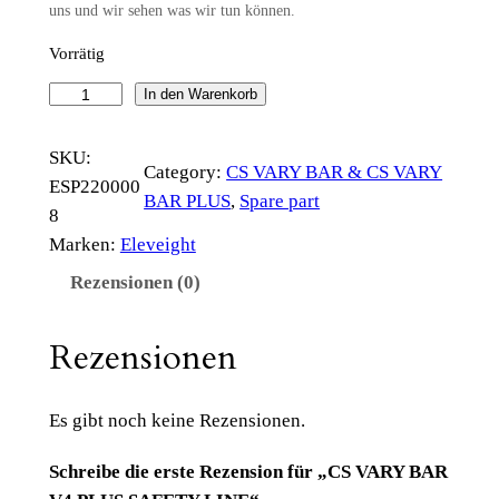
uns und wir sehen was wir tun können.
Vorrätig
C
In den Warenkorb
S
V
SKU:
Category:
CS VARY BAR & CS VARY
A
ESP220000
BAR PLUS
, 
Spare part
R
8
Y
Marken:
Eleveight
B
Rezensionen (0)
A
R
Rezensionen
V
4
P
Es gibt noch keine Rezensionen.
L
Schreibe die erste Rezension für „CS VARY BAR
U