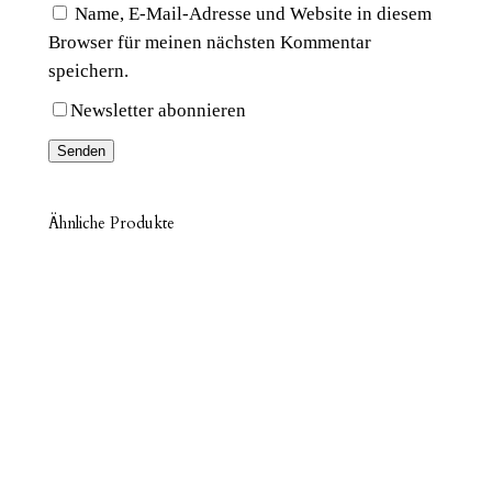
Name, E-Mail-Adresse und Website in diesem
2
Browser für meinen nächsten Kommentar
M
speichern.
T
S
Newsletter abonnieren
(
2
p
c
Ähnliche Produkte
e
s
)
M
e
n
g
e