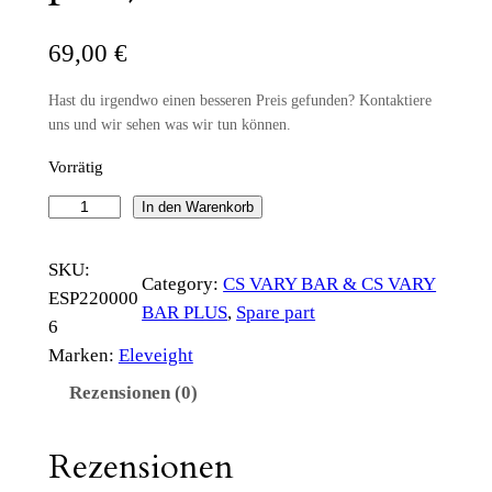
69,00
€
Hast du irgendwo einen besseren Preis gefunden? Kontaktiere
uns und wir sehen was wir tun können.
Vorrätig
C
In den Warenkorb
S
V
SKU:
Category:
CS VARY BAR & CS VARY
A
ESP220000
BAR PLUS
, 
Spare part
R
6
Y
Marken:
Eleveight
F
Rezensionen (0)
L
Y
Rezensionen
I