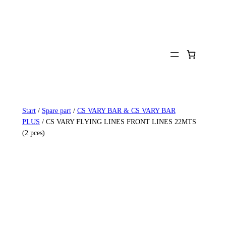
Zum
Inhalt
springen
Start
/
Spare part
/
CS VARY BAR & CS VARY BAR
PLUS
/ CS VARY FLYING LINES FRONT LINES 22MTS
(2 pces)