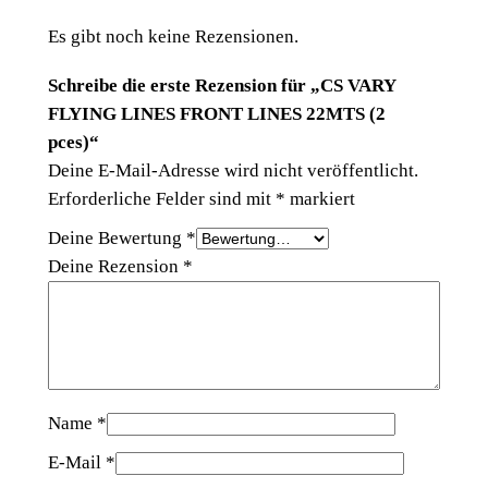
N
G
Es gibt noch keine Rezensionen.
L
Schreibe die erste Rezension für „CS VARY
I
FLYING LINES FRONT LINES 22MTS (2
N
pces)“
E
Deine E-Mail-Adresse wird nicht veröffentlicht.
S
Erforderliche Felder sind mit
*
markiert
F
R
Deine Bewertung
*
O
Deine Rezension
*
N
T
L
I
N
Name
*
E
S
E-Mail
*
2