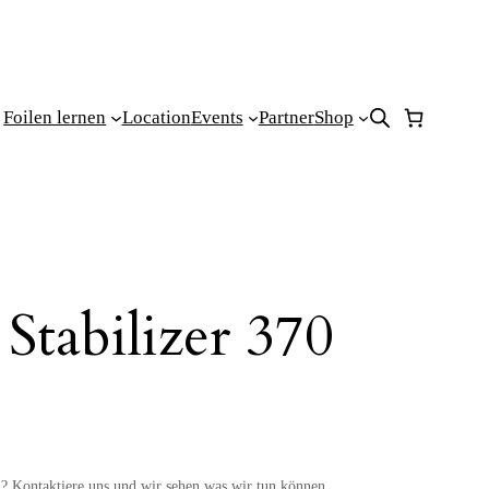
Foilen lernen
Location
Events
Partner
Shop
 Stabilizer 370
n? Kontaktiere uns und wir sehen was wir tun können.