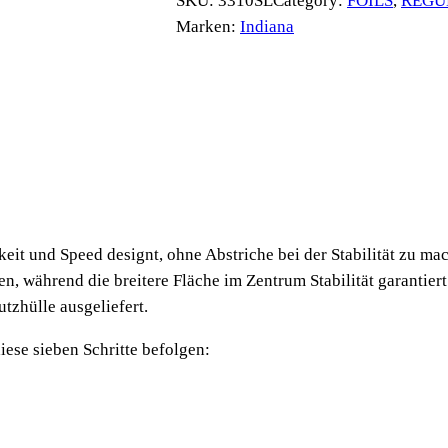
SKU:
3310SL
Category:
FOILS
, 
REGU
i
Marken:
Indiana
a
n
a
F
o
i
l
S
it und Speed designt, ohne Abstriche bei der Stabilität zu ma
t
n, während die breitere Fläche im Zentrum Stabilität garantiert.
a
tzhülle ausgeliefert.
b
i
iese sieben Schritte befolgen:
l
i
z
e