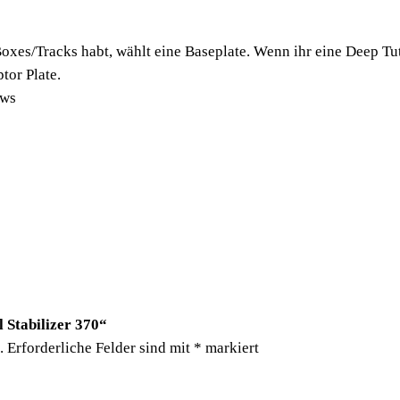
r
3
Boxes/Tracks habt, wählt eine Baseplate. Wenn ihr eine Deep Tut
7
tor Plate.
0
ews
M
e
n
g
e
l Stabilizer 370“
.
Erforderliche Felder sind mit
*
markiert