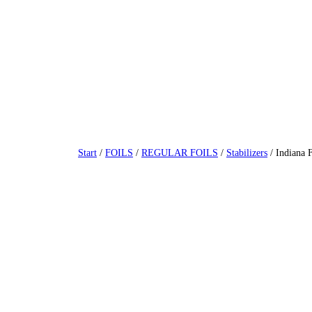
Zum
Inhalt
springen
Start
/
FOILS
/
REGULAR FOILS
/
Stabilizers
/ Indiana F