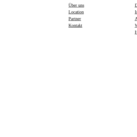
Über uns
D
Location
I
Partner
Kontakt
W
H