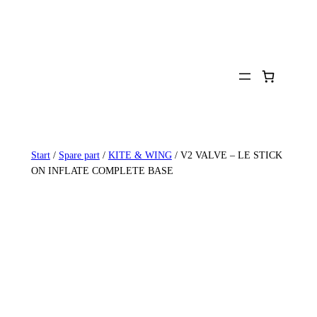
Zum
Inhalt
springen
Start
/
Spare part
/
KITE & WING
/ V2 VALVE – LE STICK
ON INFLATE COMPLETE BASE