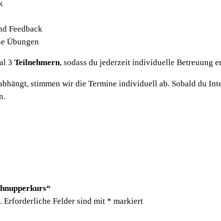
k
und Feedback
che Übungen
al 3
Teilnehmern
, sodass du jederzeit individuelle Betreuung er
ängt, stimmen wir die Termine individuell ab. Sobald du Intere
n.
Schnupperkurs“
.
Erforderliche Felder sind mit
*
markiert