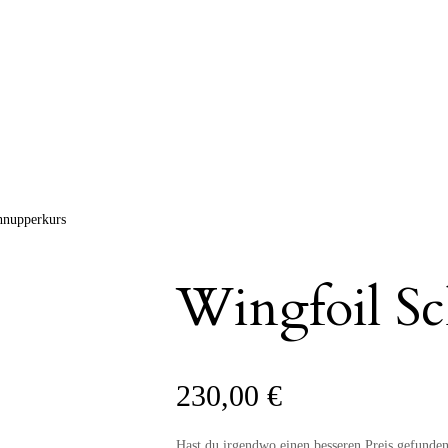
hnupperkurs
Wingfoil S
230,00
€
Hast du irgendwo einen besseren Preis gefunde