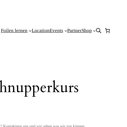
Foilen lernen
Location
Events
Partner
Shop
chnupperkurs
n? Kontaktiere uns und wir sehen was wir tun können.