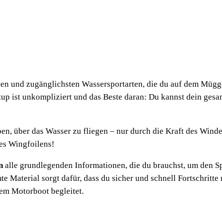
p
p
e
r
k
u
r
sten und zugänglichsten Wassersportarten, die du auf dem Mügg
s
Setup ist unkompliziert und das Beste daran: Du kannst dein ge
M
e
n
en, über das Wasser zu fliegen – nur durch die Kraft des Winde
g
des Wingfoilens!
e
n
alle grundlegenden Informationen, die du brauchst, um den Sp
e Material sorgt dafür, dass du sicher und schnell Fortschritt
em Motorboot begleitet.