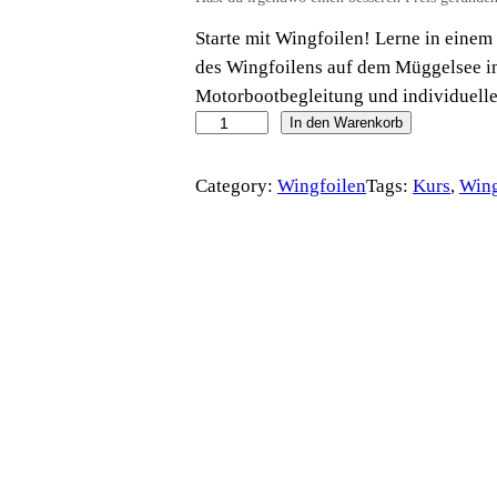
Starte mit Wingfoilen! Lerne in eine
des Wingfoilens auf dem Müggelsee in
Motorbootbegleitung und individuelle
W
In den Warenkorb
i
n
Category:
Wingfoilen
Tags:
Kurs
, 
Wing
g
f
o
i
l
S
c
h
n
u