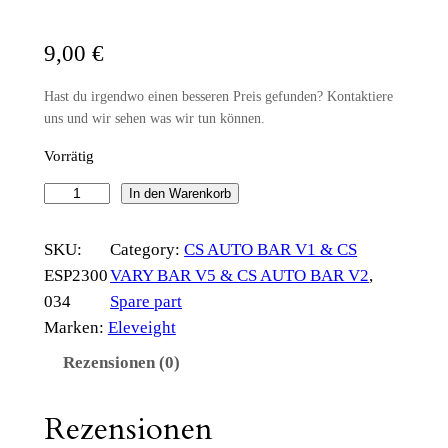
9,00
€
Hast du irgendwo einen besseren Preis gefunden? Kontaktiere
uns und wir sehen was wir tun können.
Vorrätig
C
In den Warenkorb
S
A
SKU:
Category:
CS AUTO BAR V1 & CS
U
ESP2300
VARY BAR V5 & CS AUTO BAR V2
, 
T
034
Spare part
O
Marken:
Eleveight
S
Rezensionen (0)
P
L
Rezensionen
I