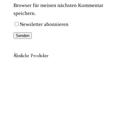
L
Browser für meinen nächsten Kommentar
O
speichern.
O
P
Newsletter abonnieren
M
e
n
g
Ähnliche Produkte
e