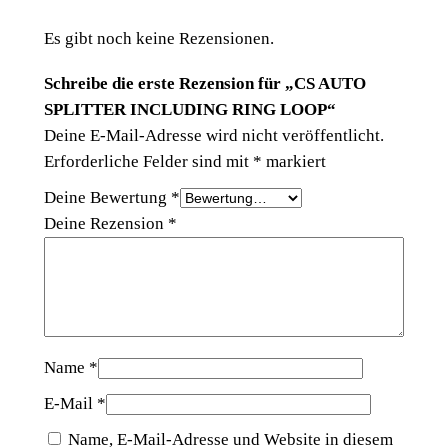
T
T
Es gibt noch keine Rezensionen.
E
Schreibe die erste Rezension für „CS AUTO
R
SPLITTER INCLUDING RING LOOP“
I
Deine E-Mail-Adresse wird nicht veröffentlicht.
N
Erforderliche Felder sind mit
*
markiert
C
L
Deine Bewertung
*
U
Deine Rezension
*
D
I
N
G
R
Name
*
I
N
E-Mail
*
G
Name, E-Mail-Adresse und Website in diesem