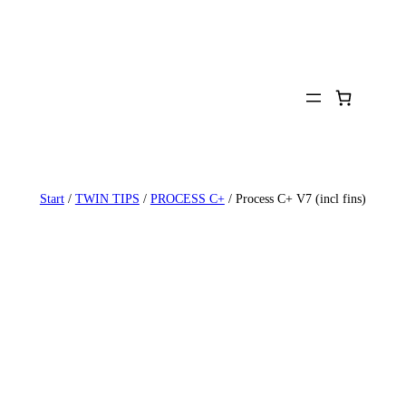
Zum
Inhalt
springen
Start
/
TWIN TIPS
/
PROCESS C+
/ Process C+ V7 (incl fins)