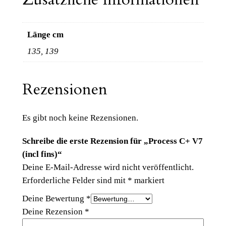
V
7
(
Länge cm
i
135, 139
n
c
l
Rezensionen
f
i
Es gibt noch keine Rezensionen.
n
s
Schreibe die erste Rezension für „Process C+ V7
)
(incl fins)“
M
Deine E-Mail-Adresse wird nicht veröffentlicht.
e
Erforderliche Felder sind mit
*
markiert
n
Deine Bewertung
*
g
Deine Rezension
*
e